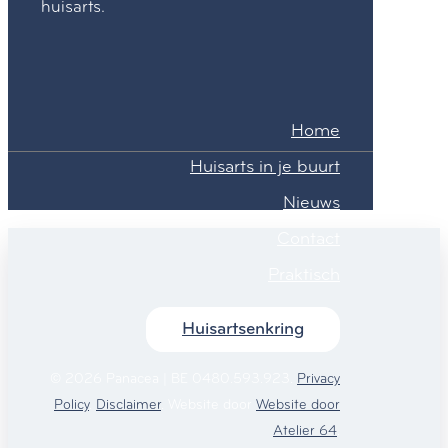
huisarts.
Home
Huisarts in je buurt
Nieuws
Contact
Praktisch
Huisartsenkring
© 2026 Panacea | BE 0480.593.923.
Privacy
Policy
.
Disclaimer
. Website door
Website door
Atelier 64
.